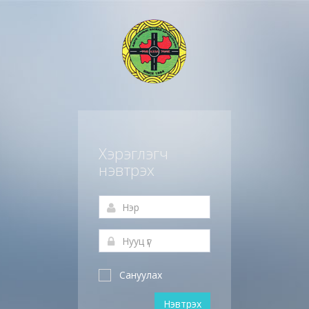
Хэрэглэгч
нэвтрэх
Сануулах
Нэвтрэх