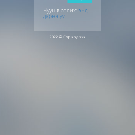
Нууц үг солих:
энд
дарна уу
2022 © Сор код.ххк