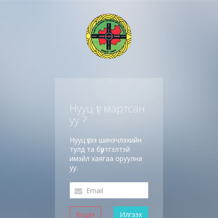
Нууц үг мартсан
уу ?
Нууц үгээ шинэчлэхийн
тулд та бүртгэлтэй
имэйл хаягаа оруулна
уу.
Буцах
Илгээх