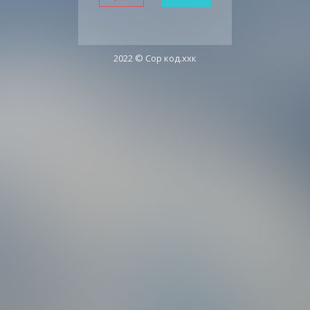
2022 © Сор код.ххк